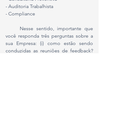
- Auditoria Trabalhista
- Compliance
	Nesse sentido, importante que 
você responda três perguntas sobre a 
sua Empresa: (i) como estão sendo 
conduzidas as reuniões de feedback? 
(ii) há segurança jurídica nos seus 
processos de gestão de pessoas? e (iii) 
sua liderança está emocionalmente 
preparada para essa nova fase do 
mercado?
	O escritório Prado Advocacia 
Empresarial, Compliance e Tribunal é 
especialista na assessoria estratégica 
de Empesas. Para uma proposta: 
t@pradojuridico.com.br
 ou 13 99779-