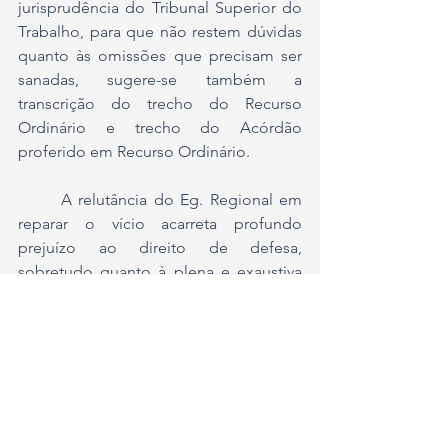
jurisprudência do Tribunal Superior do 
Trabalho, para que não restem dúvidas 
quanto às omissões que precisam ser 
sanadas, sugere-se também a 
transcrição do trecho do Recurso 
Ordinário e trecho do Acórdão 
proferido em Recurso Ordinário.
	A relutância do Eg. Regional em 
reparar o vício acarreta profundo 
prejuízo ao direito de defesa, 
sobretudo quanto à plena e exaustiva 
consolidação fático probatória na 
instância ordinária para o devido 
aparelhamento deste recurso de 
revista. Por tal motivo, a negativa de 
prestação jurisdicional resulta em 
nulidade, diante do que dispõe o art. 
794 da CLT.