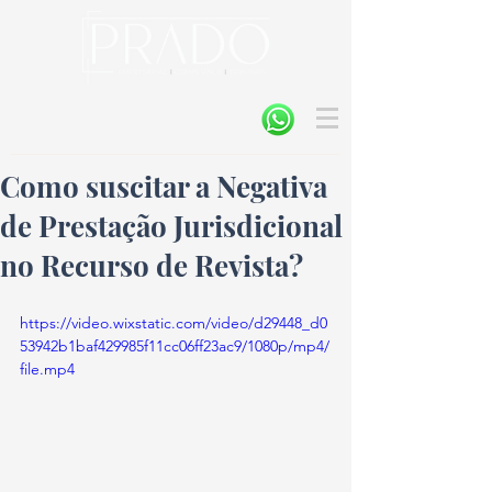
Como suscitar a Negativa
de Prestação Jurisdicional
no Recurso de Revista?
https://video.wixstatic.com/video/d29448_d0
53942b1baf429985f11cc06ff23ac9/1080p/mp4/
file.mp4